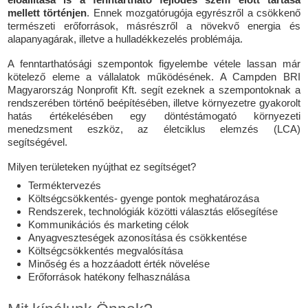
mellett történjen
. Ennek mozgatórugója egyrészről a csökkenő
természeti erőforrások, másrészről a növekvő energia és
alapanyagárak, illetve a hulladékkezelés problémája.
A fenntarthatósági szempontok figyelembe vétele lassan már
kötelező eleme a vállalatok működésének. A Campden BRI
Magyarország Nonprofit Kft. segít ezeknek a szempontoknak a
rendszerében történő beépítésében, illetve környezetre gyakorolt
hatás értékelésében egy döntéstámogató környezeti
menedzsment eszköz, az életciklus elemzés (LCA)
segítségével.
Milyen területeken nyújthat ez segítséget?
Terméktervezés
Költségcsökkentés- gyenge pontok meghatározása
Rendszerek, technológiák közötti választás elősegítése
Kommunikációs és marketing célok
Anyagveszteségek azonosítása és csökkentése
Költségcsökkentés megvalósítása
Minőség és a hozzáadott érték növelése
Erőforrások hatékony felhasználása