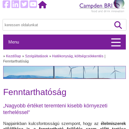
Menu
»
Kezdőlap
»
Szolgáltatások
»
Hatékonyság, költségcsökkentés
Fenntarthatóság
Fenntarthatóság
„Nagyobb értéket teremteni kisebb környezeti
terheléssel”
Napjainkban kulcsfontosságú szempont, hogy az
élelmiszerek
előállítása is a fenntartható fejlődés szem előtt tartása