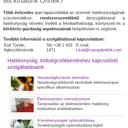
Mit kínálunk Önnek?
Több évtizedes
ipari tapasztalattal az üzemek hatékonyságának
szisztematikus,
rendszerszemléletű
átvizsgálásával a
hatékonyság növelés mellett a fenntarthatósági, környezeti és a
körkörös gazdaság aspektusainak
beépítésben is segítünk.
További információ a szolgáltatással kapcsolatban:
Kuti Tünde,
Tel: +36 1 433
E-mail:
fejlesztőmérnök
1471
t.kuti@campdenkht.com
Hatékonyság, költségcsökkentéshez kapcsolódó
szolgáltatásaink
Veszteségforrások elemzése
Veszteségcsökkentő technikák élelmiszeripar-
specifikus alkalmazásai
Élelmiszerlánc menedzsment
Tanácsadás az élelmiszerlánc hatékony
működése értékelésében
A tevékenységek optimalizálása
Tevékenységek optimalizálása fejlett