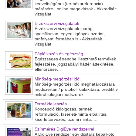
kedveltségének(termékpreferencia)
mérésére , online megoldások - Akkreditált
vizsgálat
Érzékszervi vizsgálatok
Érzékszervi vizsgálatok iparág
specifikusan, egyedi igények szerint,
tanfolyami formában is - Akkreditált
vizsgálat
Táplálkozás és egészség
Egészséges étrendbe illeszthető termékek
fejlesztése, jogszabályi háttér áttekintése,
ellenőrzése…
Minőség-megőrzési idő
Minőség-megőrzési idő meghatározására
módszertan / protokoll kialakítása, prediktív
mikrobiológiai módszerek
Termékfejlesztés
Koncepció kidolgozás, termék
reformuláció, kísérleti-minta előállítás,
kísérlettervezés, üzemi minta…..
Színmérés DigiEye rendszerrel
A DigiEye rendszer egy digitális képalkotó