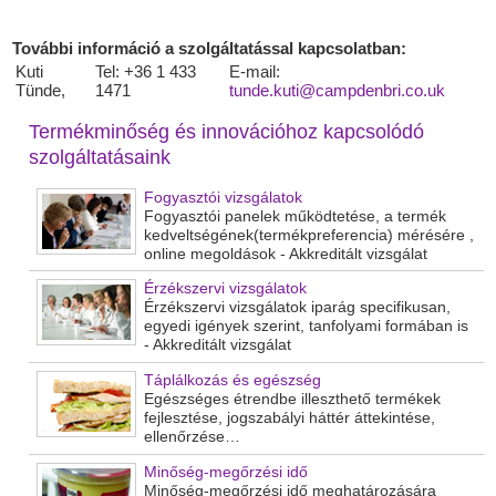
További információ a szolgáltatással kapcsolatban:
Kuti
Tel: +36 1 433
E-mail:
Tünde,
1471
tunde.kuti@campdenbri.co.uk
Termékminőség és innovációhoz kapcsolódó
szolgáltatásaink
Fogyasztói vizsgálatok
Fogyasztói panelek működtetése, a termék
kedveltségének(termékpreferencia) mérésére ,
online megoldások - Akkreditált vizsgálat
Érzékszervi vizsgálatok
Érzékszervi vizsgálatok iparág specifikusan,
egyedi igények szerint, tanfolyami formában is
- Akkreditált vizsgálat
Táplálkozás és egészség
Egészséges étrendbe illeszthető termékek
fejlesztése, jogszabályi háttér áttekintése,
ellenőrzése…
Minőség-megőrzési idő
Minőség-megőrzési idő meghatározására