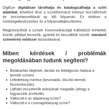
DigiEye
digitálisan tárolhatja és katalogizálhatja a színt
adatokat
, lehetővé téve a színinformáció könnyű hozzáférését
és összehasonlítását az idő folyamán. Ez értékes a
minőségellenőrzéshez és a folyamatfejlesztéshez.
Megkönnyítheti a színek kommunikációját különböző érintettek
között, például tervezők, gyártók és beszállítók között,
standard
színmérési módszer
biztosításával.
Miben kérdések / problémák
megoldásában tudunk segíteni?
Betakarítás idejének, tárolás és feldolgozás hatásai a
termék színére
Lefedettség mérése (bevonatok, díszítő elemek,
fűszereloszlás)
Látható összetevők arányának megadás (ahogy a
fogyasztók érzékelik)
Változott-e az alapanyag színe?
Változott-e a csomagolóanyag színe?