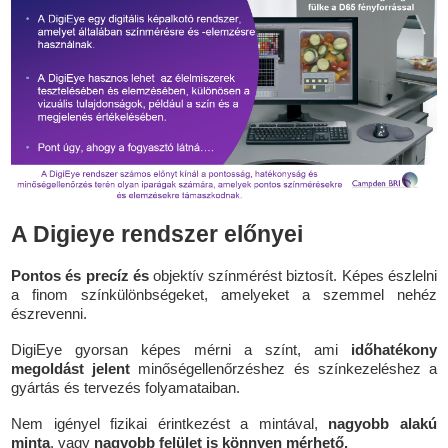
A Digieye rendszer előnyei
Pontos és precíz és
objektív színmérést biztosít. Képes észlelni
a finom színkülönbségeket, amelyeket a szemmel nehéz
észrevenni.
DigiEye gyorsan képes mérni a színt, ami
időhatékony
megoldást jelent
minőségellenőrzéshez és színkezeléshez a
gyártás és tervezés folyamataiban.
Nem igényel fizikai érintkezést a mintával,
nagyobb alakú
minta
, vagy
nagyobb felület is könnyen mérhető.