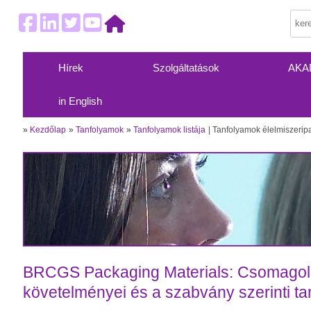
Hírek
Szolgáltatások
AKA
in English
»
Kezdőlap
»
Tanfolyamok
»
Tanfolyamok listája
Tanfolyamok élelmiszerip
BRCGS Packaging Materials: Csomagoló
követelményei és a szabvány szerinti ta