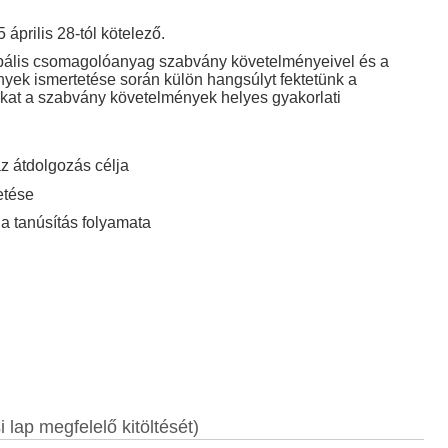
prilis 28-tól kötelező.
bális csomagolóanyag szabvány követelményeivel és a
nyek ismertetése során külön hangsúlyt fektetünk a
kat a szabvány követelmények helyes gyakorlati
 átdolgozás célja
etése
a tanúsítás folyamata
 lap megfelelő kitöltését)