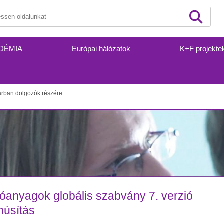
DÉMIA
Európai hálózatok
K+F projekte
arban dolgozók részére
anyagok globális szabvány 7. verzió
núsítás