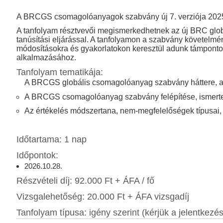
A BRCGS csomagolóanyagok szabvány új 7. verziója 2025 á
A tanfolyam résztvevői megismerkedhetnek az új BRC glo
tanúsítási eljárással. A tanfolyamon a szabvány követelmé
módosításokra és gyakorlatokon keresztül adunk támponto
alkalmazásához.
Tanfolyam tematikája:
A BRCGS globális csomagolóanyag szabvány háttere, az
A BRCGS csomagolóanyag szabvány felépítése, ismert
Az értékelés módszertana, nem-megfelelőségek típusai, 
Időtartama: 1 nap
Időpontok:
2026.10.28.
Részvételi díj: 92.000 Ft + ÁFA / fő
Vizsgalehetőség: 20.000 Ft + ÁFA vizsgadíj
Tanfolyam típusa: igény szerint (kérjük a jelentkezési