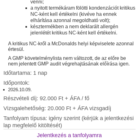
venni;
a nyitott termékáram fölötti kondenzációt kritikus
NC-ként kell értékelni (kivéve ha ennek
elhárítása azonnal megoldható volt);
késztermékben a nem deklarált allergén
jelenlétét kritikus NC-ként kell értékelni.
A kritikus NC-kről a McDonalds helyi képviselete azonnal
értesül.
A GMP követelménylista nem változott, de az előre be
nem jelentett GMP audit végrehajtásának előírása igen.
Időtartama: 1 nap
Időpontok:
2026.10.09.
Részvételi díj: 92.000 Ft + ÁFA / fő
Vizsgalehetőség: 20.000 Ft + ÁFA vizsgadíj
Tanfolyam típusa: igény szerint (kérjük a jelentkezési
lap megfelelő kitöltését)
Jelentkezés a tanfolyamra