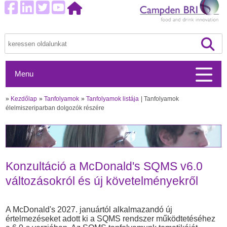
Menu
»
Kezdőlap
»
Tanfolyamok
»
Tanfolyamok listája
Tanfolyamok
élelmiszeriparban dolgozók részére
Konzultáció a McDonald's SQMS v6.0
változásokról és új követelményekről
A McDonald's 2027. januártól alkalmazandó új
értelmezéseket adott ki a SQMS rendszer működtetéséhez