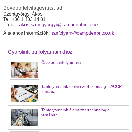
Bővebb felvilágosítást ad
Szentgyörgyi Ákos
Tel: +36 1 433 14 81
E-mail:
akos.szentgyorgyi@campdenbri.co.uk
Általános információk:
tanfolyam@campdenbri.co.uk
Gyorslink tanfolyamainkhoz
Összes tanfolyamunk
Tanfolyamaink élelmiszerbiztonság-HACCP
témában
Tanfolyamaink élelmiszertechnológia
témában