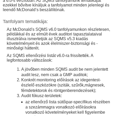
a 6.0-s verzióban. Az SQMS tanfolyamunk tematikáját
ezekkel bővítve kínáljuk a tanfolyamot minden jelenlegi és
leendő McDonald’s beszállítónak.
Tanfolyam tematikája:
Az McDonald's SQMS v6.0 tanfolyamunkon részletesen,
példákkal és az elmúlt évek auditori tapasztalataival
illusztrálva ismertetjük az SQMS v5.3 kiadás
követelményeit és azok élelmiszer-biztonsági és -
minőségi hátterét.
Az SQMS ellenőrzési listát v6.0-ra frissítették. A
legfontosabb változások:
A jövőben minden SQMS audit be nem jelentett
audit lesz, nem csak a GMP auditok;
Konkrét monitoring előírások az idegentest-
észlelő eszközökre (sziták, szűrők,
mágnesek,
fémdetektorok és röntgenberendezések)
;
Audit fókusz-területek:
az ellenőrző lista sütőipar-specifikus részében
a szezámmagra vonatkozó előírásokra
vonatkozó követelményeket kell figyelembe