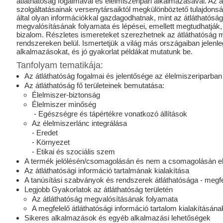
átláthatóság fogalmával és élelmiszeripari alkalmazásával. Az át
szolgáltatásainak versenytársaiktól megkülönböztető tulajdons
által olyan információkkal gazdagodhatnak, mint az átláthatóság
megvalósításának folyamata és lépései, emellett megtudhatják, 
bizalom. Részletes ismereteket szerezhetnek az átláthatóság 
rendszereken belül. Ismertetjük a világ más országaiban jelenleg
alkalmazásokat, és jó gyakorlat példákat mutatunk be.
Tanfolyam tematikája:
Az átláthatóság fogalmai és jelentősége az élelmiszeriparban
Az átláthatóság fő területeinek bemutatása:
Élelmiszer-biztonság
Élelmiszer minőség
- Egészségre és tápértékre vonatkozó állítások
Az élelmiszerlánc integrálása
- Eredet
- Környezet
- Etikai és szociális szem
A termék jelölésén/csomagolásán és nem a csomagolásán elh
Az átláthatósági információ tartalmának kialakítása
A tanúsítási szabványok és rendszerek átláthatósága - megf
Legjobb Gyakorlatok az átláthatóság területén
Az átláthatóság megvalósításának folyamata
A megfelelő átláthatósági információ tartalom kialakításán
Sikeres alkalmazások és egyéb alkalmazási lehetőségek