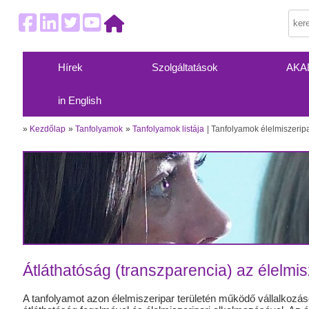
Hírek
Szolgáltatások
AKA
in English
»
Kezdőlap
»
Tanfolyamok
»
Tanfolyamok listája
Tanfolyamok élelmiszerip
Átláthatóság (transzparencia) az élelmi
A tanfolyamot azon élelmiszeripar területén működő vállalkozás