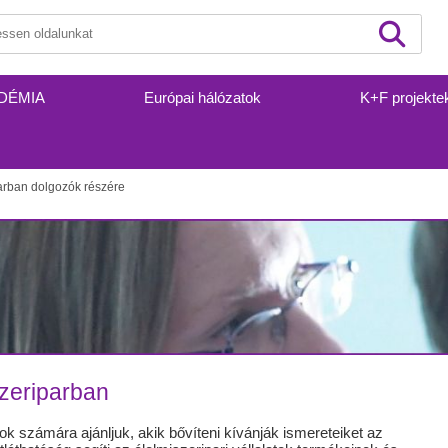
DÉMIA
Európai hálózatok
K+F projekte
arban dolgozók részére
szeriparban
ok számára ajánljuk, akik bővíteni kívánják ismereteiket az