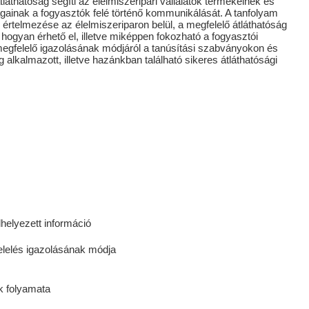
láthatóság segíti az élelmiszeripari vállalatok termékeinek és
ágainak a fogyasztók felé történő kommunikálását. A tanfolyam
 értelmezése az élelmiszeriparon belül, a megfelelő átláthatóság
hogyan érhető el, illetve miképpen fokozható a fogyasztói
megfelelő igazolásának módjáról a tanúsítási szabványokon és
 alkalmazott, illetve hazánkban található sikeres átláthatósági
elyezett információ
elelés igazolásának módja
ak folyamata